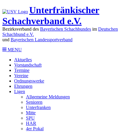
Unterfränkischer
Schachverband e.V.
Bezirksverband des
Bayerischen Schachbundes
im
Deutschen
Schachbund e.V.
und
Bayerischen Landessportverband
MENU
Aktuelles
Vorstandschaft
Termine
Vereine
Ordnungswerke
Ehrungen
Ligen
Allgemeine Meldungen
Senioren
Unterfranken
Mitte
SPU
HAR
4er Pokal