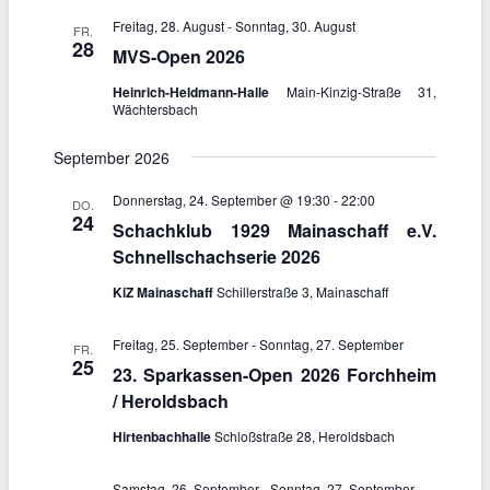
l
l
t
e
Freitag, 28. August
-
Sonntag, 30. August
t
FR.
u
28
n
MVS-Open 2026
u
n
.
n
g
Heinrich-Heldmann-Halle
Main-Kinzig-Straße 31,
A
g
Wächtersbach
n
e
s
September 2026
n
i
S
Donnerstag, 24. September @ 19:30
-
22:00
c
DO.
u
24
h
Schachklub 1929 Mainaschaff e.V.
c
t
Schnellschachserie 2026
h
e
e
KiZ Mainaschaff
Schillerstraße 3, Mainaschaff
n
u
-
n
Freitag, 25. September
-
Sonntag, 27. September
N
FR.
25
d
a
23. Sparkassen-Open 2026 Forchheim
v
A
/ Heroldsbach
i
n
Hirtenbachhalle
Schloßstraße 28, Heroldsbach
g
s
a
i
Samstag, 26. September
-
Sonntag, 27. September