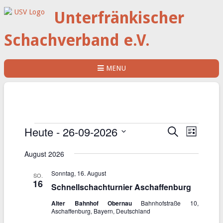
Unterfränkischer
Schachverband e.V.
MENU
V
V
Heute
 - 
26-09-2026
S
L
e
e
u
D
i
c
r
r
August 2026
s
a
h
a
a
t
t
e
n
Sonntag, 16. August
e
u
SO.
n
16
s
m
Schnellschachturnier Aschaffenburg
s
t
w
t
Alter Bahnhof Obernau
Bahnhofstraße 10,
ä
a
Aschaffenburg, Bayern, Deutschland
a
h
l