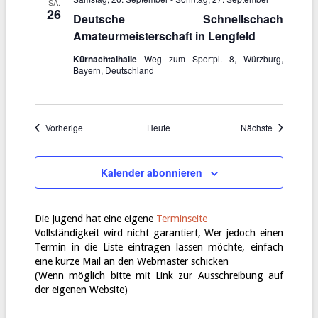
t
SA.
c
26
i
Deutsche Schnellschach
h
o
Amateurmeisterschaft in Lengfeld
t
n
e
Kürnachtalhalle
Weg zum Sportpl. 8, Würzburg,
Bayern, Deutschland
n
,
N
a
Veranstaltungen
Veranstalt
Vorherige
Heute
Nächste
v
i
Kalender abonnieren
g
a
t
Die Jugend hat eine eigene
Terminseite
i
Vollständigkeit wird nicht garantiert, Wer jedoch einen
o
Termin in die Liste eintragen lassen möchte, einfach
eine kurze Mail an den
Webmaster
schicken
n
(Wenn möglich bitte mit Link zur Ausschreibung auf
der eigenen Website)