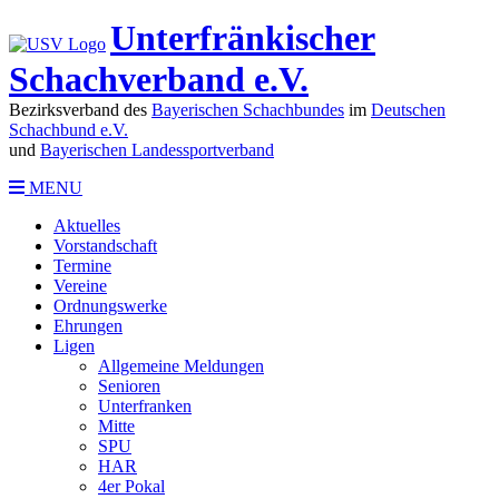
Unterfränkischer
Schachverband e.V.
Bezirksverband des
Bayerischen Schachbundes
im
Deutschen
Schachbund e.V.
und
Bayerischen Landessportverband
MENU
Aktuelles
Vorstandschaft
Termine
Vereine
Ordnungswerke
Ehrungen
Ligen
Allgemeine Meldungen
Senioren
Unterfranken
Mitte
SPU
HAR
4er Pokal