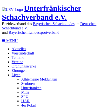
Unterfränkischer
Schachverband e.V.
Bezirksverband des
Bayerischen Schachbundes
im
Deutschen
Schachbund e.V.
und
Bayerischen Landessportverband
MENU
Aktuelles
Vorstandschaft
Termine
Vereine
Ordnungswerke
Ehrungen
Ligen
Allgemeine Meldungen
Senioren
Unterfranken
Mitte
SPU
HAR
4er Pokal