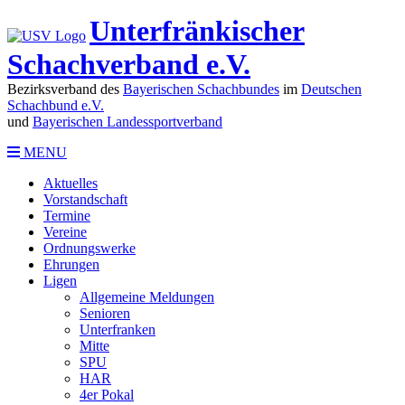
Unterfränkischer
Schachverband e.V.
Bezirksverband des
Bayerischen Schachbundes
im
Deutschen
Schachbund e.V.
und
Bayerischen Landessportverband
MENU
Aktuelles
Vorstandschaft
Termine
Vereine
Ordnungswerke
Ehrungen
Ligen
Allgemeine Meldungen
Senioren
Unterfranken
Mitte
SPU
HAR
4er Pokal