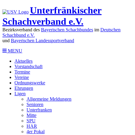
Unterfränkischer
Schachverband e.V.
Bezirksverband des
Bayerischen Schachbundes
im
Deutschen
Schachbund e.V.
und
Bayerischen Landessportverband
MENU
Aktuelles
Vorstandschaft
Termine
Vereine
Ordnungswerke
Ehrungen
Ligen
Allgemeine Meldungen
Senioren
Unterfranken
Mitte
SPU
HAR
4er Pokal