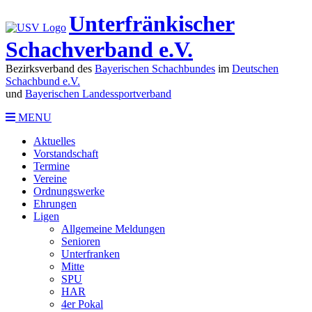
Unterfränkischer
Schachverband e.V.
Bezirksverband des
Bayerischen Schachbundes
im
Deutschen
Schachbund e.V.
und
Bayerischen Landessportverband
MENU
Aktuelles
Vorstandschaft
Termine
Vereine
Ordnungswerke
Ehrungen
Ligen
Allgemeine Meldungen
Senioren
Unterfranken
Mitte
SPU
HAR
4er Pokal