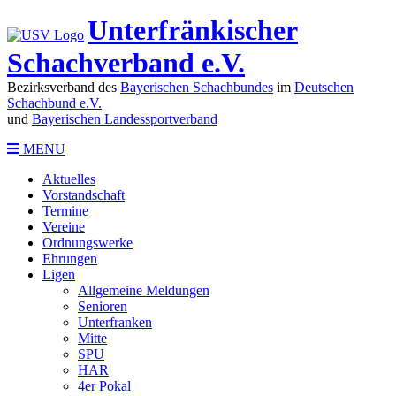
Unterfränkischer
Schachverband e.V.
Bezirksverband des
Bayerischen Schachbundes
im
Deutschen
Schachbund e.V.
und
Bayerischen Landessportverband
MENU
Aktuelles
Vorstandschaft
Termine
Vereine
Ordnungswerke
Ehrungen
Ligen
Allgemeine Meldungen
Senioren
Unterfranken
Mitte
SPU
HAR
4er Pokal