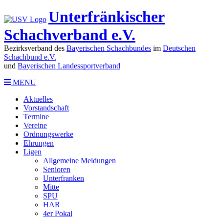
Unterfränkischer
Schachverband e.V.
Bezirksverband des
Bayerischen Schachbundes
im
Deutschen
Schachbund e.V.
und
Bayerischen Landessportverband
MENU
Aktuelles
Vorstandschaft
Termine
Vereine
Ordnungswerke
Ehrungen
Ligen
Allgemeine Meldungen
Senioren
Unterfranken
Mitte
SPU
HAR
4er Pokal