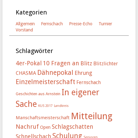
Kategorien
Allgemein
Fernschach
Presse-Echo
Turnier
Vorstand
Schlagwörter
4er-Pokal
10 Fragen an
Blitz
Blitzlichter
Dähnepokal
Ehrung
CHASMA
Einzelmeisterschaft
Fernschach
In eigener
Geschichten aus Arnstein
Sache
KUS 2017
Landkreis
Mitteilung
Manschaftsmeisterschaft
Nachruf
Schlagschatten
Open
Schulung
Schnellschach
Senioren