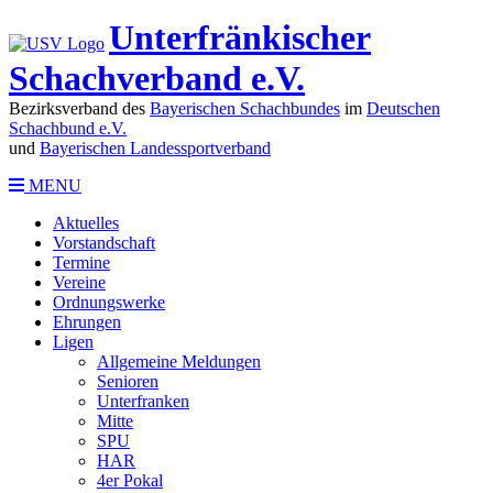
Unterfränkischer
Schachverband e.V.
Bezirksverband des
Bayerischen Schachbundes
im
Deutschen
Schachbund e.V.
und
Bayerischen Landessportverband
MENU
Aktuelles
Vorstandschaft
Termine
Vereine
Ordnungswerke
Ehrungen
Ligen
Allgemeine Meldungen
Senioren
Unterfranken
Mitte
SPU
HAR
4er Pokal