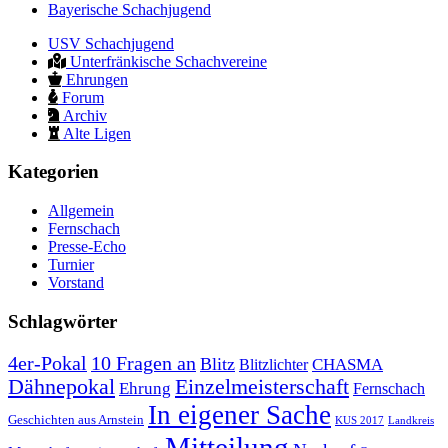
Bayerische Schachjugend
USV Schachjugend
Unterfränkische Schachvereine
Ehrungen
Forum
Archiv
Alte Ligen
Kategorien
Allgemein
Fernschach
Presse-Echo
Turnier
Vorstand
Schlagwörter
10 Fragen an
4er-Pokal
Blitz
CHASMA
Blitzlichter
Dähnepokal
Einzelmeisterschaft
Ehrung
Fernschach
In eigener Sache
Geschichten aus Arnstein
KUS 2017
Landkreis
Mitteilung