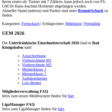
ihrem ersten ufr. Turnier mit 7 Zählern, kann jedoch noch von FS-
GM Dr Hans-Joachim Hofstetter abgefangen werden.
Aktueller Stand (nahezu) und Partien sind unter
RemoteSchach
zu
finden.
Kategorien:
Fernschach
| Schlagwörter:
Mitteilung
|
Permalink
UEM 2026
Die
Unterfränkische Einzelmeisterschaft 2026
fand in
Bad
Königshofen
statt!
Ausschreibung
Vorberechtigte M1
Vorberechtigte M2
Meisterklasse 1
Meisterklasse 2
Aufstiegsturnier
Live-Bretter
Mitgliederverwaltung FAQ
Infos zum neuen Meldesystem finden Sie
hier
LigaManager FAQ
Infos zum LigaManager finden Sie
hier.