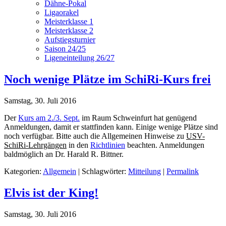
Dähne-Pokal
Ligaorakel
Meisterklasse 1
Meisterklasse 2
Aufstiegsturnier
Saison 24/25
Ligeneinteilung 26/27
Noch wenige Plätze im SchiRi-Kurs frei
Samstag, 30. Juli 2016
Der
Kurs am 2./3. Sept.
im Raum Schweinfurt hat genügend
Anmeldungen, damit er stattfinden kann. Einige wenige Plätze sind
noch verfügbar. Bitte auch die Allgemeinen Hinweise zu
USV-
SchiRi-Lehrgängen
in den
Richtlinien
beachten. Anmeldungen
baldmöglich an
Dr. Harald R. Bittner
.
Kategorien:
Allgemein
| Schlagwörter:
Mitteilung
|
Permalink
Elvis ist der King!
Samstag, 30. Juli 2016