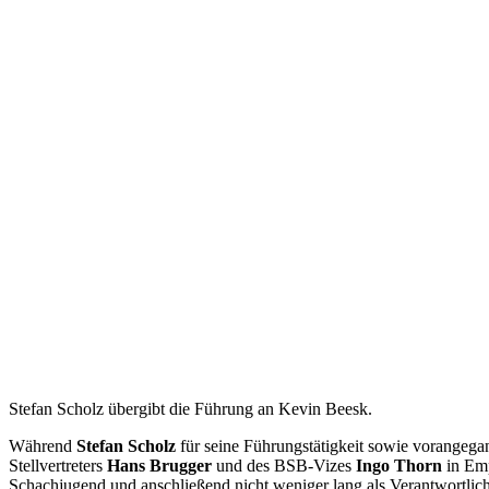
Stefan Scholz übergibt die Führung an Kevin Beesk.
Während
Stefan Scholz
für seine Führungstätigkeit sowie vorangega
Stellvertreters
Hans Brugger
und des BSB-Vizes
Ingo Thorn
in Emp
Schachjugend und anschließend nicht weniger lang als Verantwortliche