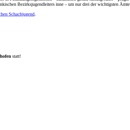
ränkischen Bezirksjugendleiters inne – um nur drei der wichtigsten Ämt
schen Schachjugend
.
hofen
statt!