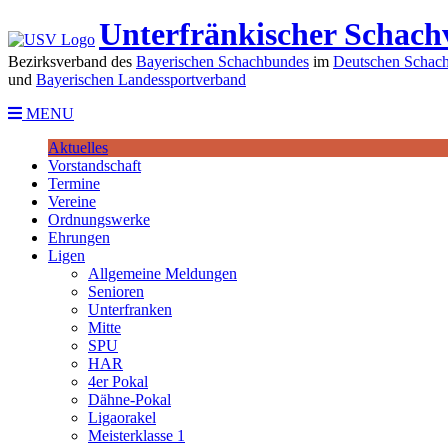
Unterfränkischer Schach
Bezirksverband des
Bayerischen Schachbundes
im
Deutschen Schach
und
Bayerischen Landessportverband
MENU
Aktuelles
Vorstandschaft
Termine
Vereine
Ordnungswerke
Ehrungen
Ligen
Allgemeine Meldungen
Senioren
Unterfranken
Mitte
SPU
HAR
4er Pokal
Dähne-Pokal
Ligaorakel
Meisterklasse 1