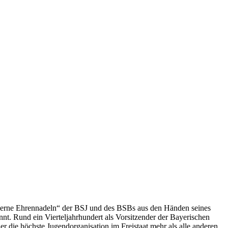
ilberne Ehrennadeln“ der BSJ und des BSBs aus den Händen seines
t. Rund ein Vierteljahrhundert als Vorsitzender der Bayerischen
 die höchste Jugendorganisation im Freistaat mehr als alle anderen.