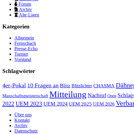
Forum
Archiv
Alte Ligen
Kategorien
Allgemein
Fernschach
Presse-Echo
Turnier
Vorstand
Schlagwörter
Dähne
10 Fragen an
4er-Pokal
Blitz
CHASMA
Blitzlichter
Mitteilung
Nachruf
Schlag
Manschaftsmeisterschaft
Open
Verba
2022
UEM 2023
UEM 2024
UEM 2025
UEM 2026
Über uns
Kontakt
Archiv
Datenschutz