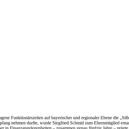
ngene Funktionärszeiten auf bayerischer und regionaler Ebene die „S
fang nehmen durfte, wurde Siegfried Schmid zum Ehrenmitglied ernann
r in Finanzangelegenheiten – zusammen genau fünfzig Jahre – prägte er