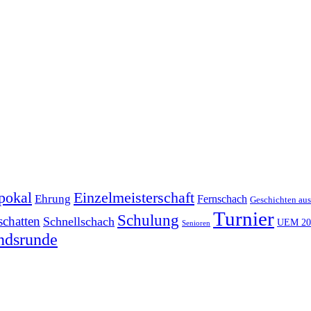
pokal
Einzelmeisterschaft
Ehrung
Fernschach
Geschichten aus
Turnier
Schulung
schatten
Schnellschach
UEM 20
Senioren
ndsrunde