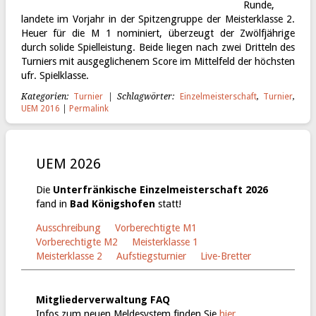
Runde,
landete im Vorjahr in der Spitzengruppe der Meisterklasse 2.
Heuer für die M 1 nominiert, überzeugt der Zwölfjährige
durch solide Spielleistung. Beide liegen nach zwei Dritteln des
Turniers mit ausgeglichenem Score im Mittelfeld der höchsten
ufr. Spielklasse.
Kategorien:
Turnier
| Schlagwörter:
Einzelmeisterschaft
,
Turnier
,
UEM 2016
|
Permalink
UEM 2026
Die
Unterfränkische Einzelmeisterschaft 2026
fand in
Bad Königshofen
statt!
Ausschreibung
Vorberechtigte M1
Vorberechtigte M2
Meisterklasse 1
Meisterklasse 2
Aufstiegsturnier
Live-Bretter
Mitgliederverwaltung FAQ
Infos zum neuen Meldesystem finden Sie
hier