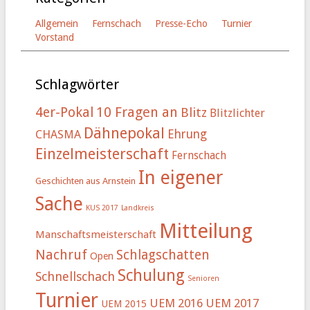
Allgemein
Fernschach
Presse-Echo
Turnier
Vorstand
Schlagwörter
4er-Pokal
10 Fragen an
Blitz
Blitzlichter
Dähnepokal
Ehrung
CHASMA
Einzelmeisterschaft
Fernschach
In eigener
Geschichten aus Arnstein
Sache
KUS 2017
Landkreis
Mitteilung
Manschaftsmeisterschaft
Nachruf
Schlagschatten
Open
Schulung
Schnellschach
Senioren
Turnier
UEM 2016
UEM 2017
UEM 2015