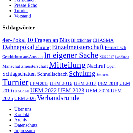
Presse-Echo
Turnier
Vorstand
Schlagwörter
10 Fragen an
4er-Pokal
Blitz
CHASMA
Blitzlichter
Dähnepokal
Einzelmeisterschaft
Ehrung
Fernschach
In eigener Sache
Geschichten aus Arnstein
KUS 2017
Landkreis
Mitteilung
Nachruf
Manschaftsmeisterschaft
Open
Schulung
Schlagschatten
Schnellschach
Senioren
Turnier
UEM 2016
UEM 2017
UEM
UEM 2015
UEM 2018
UEM 2022
UEM 2023
UEM 2024
UEM
2019
UEM 2020
Verbandsrunde
2025
UEM 2026
Über uns
Kontakt
Archiv
Datenschutz
Impressum