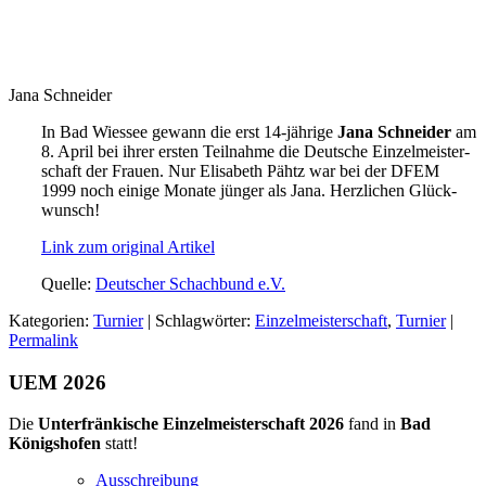
Jana Schneider
In Bad Wiessee gewann die erst 14-jährige
Jana Schnei­der
am
8. April bei ihrer ers­ten Teilnahme die Deutsche Einzelmeister­
schaft der Frauen. Nur Elisa­beth Pähtz war bei der DFEM
1999 noch einige Monate jün­ger als Jana. Herzlichen Glück­
wunsch!
Link zum original Artikel
Quelle:
Deutscher Schachbund e.V.
Kategorien:
Turnier
| Schlagwörter:
Einzelmeisterschaft
,
Turnier
|
Permalink
UEM 2026
Die
Unterfränkische Einzelmeisterschaft 2026
fand in
Bad
Königshofen
statt!
Ausschreibung