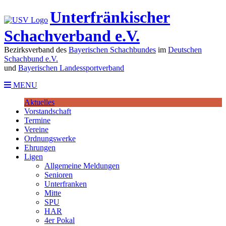
Unterfränkischer
Schachverband e.V.
Bezirksverband des
Bayerischen Schachbundes
im
Deutschen
Schachbund e.V.
und
Bayerischen Landessportverband
MENU
Aktuelles
Vorstandschaft
Termine
Vereine
Ordnungswerke
Ehrungen
Ligen
Allgemeine Meldungen
Senioren
Unterfranken
Mitte
SPU
HAR
4er Pokal