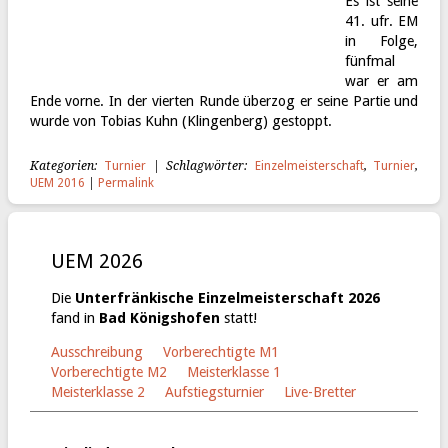
Es ist seine
41. ufr. EM
in Folge,
fünfmal
war er am
Ende vorne. In der vierten Runde überzog er seine Partie und
wurde von Tobias Kuhn (Klingenberg) gestoppt.
Kategorien:
Turnier
| Schlagwörter:
Einzelmeisterschaft
,
Turnier
,
UEM 2016
|
Permalink
UEM 2026
Die
Unterfränkische Einzelmeisterschaft 2026
fand in
Bad Königshofen
statt!
Ausschreibung
Vorberechtigte M1
Vorberechtigte M2
Meisterklasse 1
Meisterklasse 2
Aufstiegsturnier
Live-Bretter