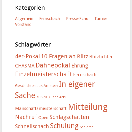
Kategorien
Allgemein
Fernschach
Presse-Echo
Turnier
Vorstand
Schlagwörter
4er-Pokal
10 Fragen an
Blitz
Blitzlichter
Dähnepokal
Ehrung
CHASMA
Einzelmeisterschaft
Fernschach
In eigener
Geschichten aus Arnstein
Sache
KUS 2017
Landkreis
Mitteilung
Manschaftsmeisterschaft
Nachruf
Schlagschatten
Open
Schulung
Schnellschach
Senioren