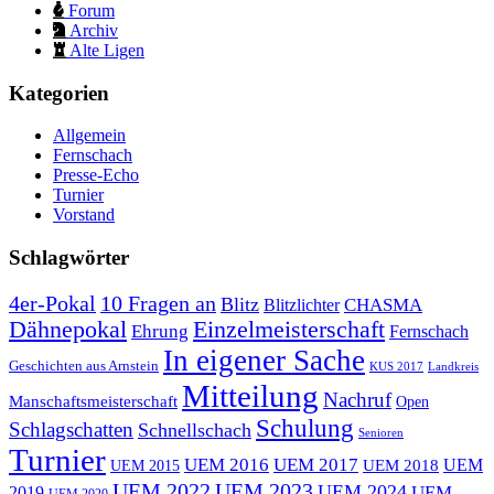
Forum
Archiv
Alte Ligen
Kategorien
Allgemein
Fernschach
Presse-Echo
Turnier
Vorstand
Schlagwörter
10 Fragen an
4er-Pokal
Blitz
CHASMA
Blitzlichter
Dähnepokal
Einzelmeisterschaft
Ehrung
Fernschach
In eigener Sache
Geschichten aus Arnstein
KUS 2017
Landkreis
Mitteilung
Nachruf
Manschaftsmeisterschaft
Open
Schulung
Schlagschatten
Schnellschach
Senioren
Turnier
UEM 2016
UEM 2017
UEM
UEM 2015
UEM 2018
UEM 2022
UEM 2023
UEM 2024
UEM
2019
UEM 2020