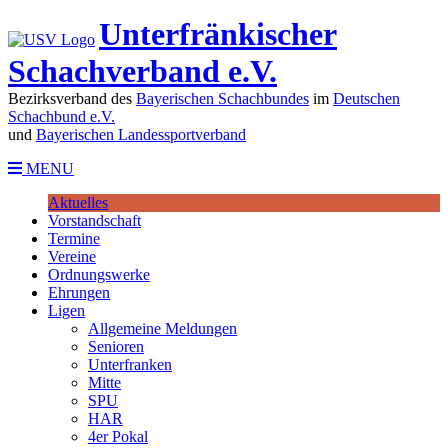
Unterfränkischer
Schachverband e.V.
Bezirksverband des
Bayerischen Schachbundes
im
Deutschen
Schachbund e.V.
und
Bayerischen Landessportverband
MENU
Aktuelles
Vorstandschaft
Termine
Vereine
Ordnungswerke
Ehrungen
Ligen
Allgemeine Meldungen
Senioren
Unterfranken
Mitte
SPU
HAR
4er Pokal