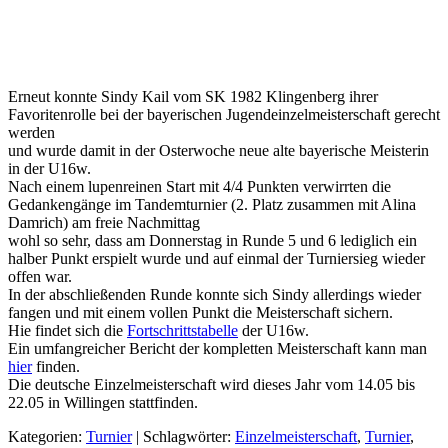
Erneut konnte Sindy Kail vom SK 1982 Klingenberg ihrer
Favoritenrolle bei der bayerischen Jugendeinzelmeisterschaft gerecht
werden
und wurde damit in der Osterwoche neue alte bayerische Meisterin
in der U16w.
Nach einem lupenreinen Start mit 4/4 Punkten verwirrten die
Gedankengänge im Tandemturnier (2. Platz zusammen mit Alina
Damrich) am freie Nachmittag
wohl so sehr, dass am Donnerstag in Runde 5 und 6 lediglich ein
halber Punkt erspielt wurde und auf einmal der Turniersieg wieder
offen war.
In der abschließenden Runde konnte sich Sindy allerdings wieder
fangen und mit einem vollen Punkt die Meisterschaft sichern.
Hie findet sich die
Fortschrittstabelle
der U16w.
Ein umfangreicher Bericht der kompletten Meisterschaft kann man
hier
finden.
Die deutsche Einzelmeisterschaft wird dieses Jahr vom 14.05 bis
22.05 in Willingen stattfinden.
Kategorien:
Turnier
| Schlagwörter:
Einzelmeisterschaft
,
Turnier
,