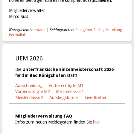
höheren Beiträgen führen nie komplett auszuschließen.
Mitglieder­verwalter
Mirco Süß
Kategorien:
Vorstand
| Schlagwörter:
In eigener Sache
,
Mitteilung
|
Permalink
UEM 2026
Die
Unterfränkische Einzelmeisterschaft 2026
fand in
Bad Königshofen
statt!
Ausschreibung
Vorberechtigte M1
Vorberechtigte M2
Meisterklasse 1
Meisterklasse 2
Aufstiegsturnier
Live-Bretter
Mitgliederverwaltung FAQ
Infos zum neuen Meldesystem finden Sie
hier