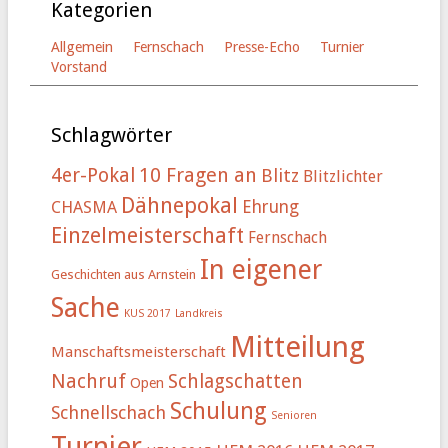
Kategorien
Allgemein
Fernschach
Presse-Echo
Turnier
Vorstand
Schlagwörter
4er-Pokal
10 Fragen an
Blitz
Blitzlichter
Dähnepokal
Ehrung
CHASMA
Einzelmeisterschaft
Fernschach
In eigener
Geschichten aus Arnstein
Sache
KUS 2017
Landkreis
Mitteilung
Manschaftsmeisterschaft
Nachruf
Schlagschatten
Open
Schulung
Schnellschach
Senioren
Turnier