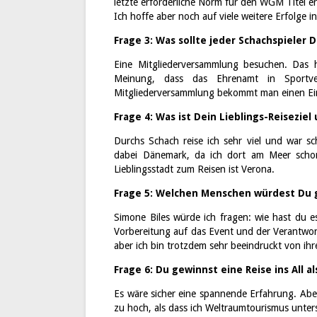
letzte erforderliche Norm für den WGM Titel er
Ich hoffe aber noch auf viele weitere Erfolge 
Frage 3: Was sollte jeder Schachspieler
Eine Mitgliederversammlung besuchen. Das 
Meinung, dass das Ehrenamt in Sportve
Mitgliederversammlung bekommt man einen Eindr
Frage 4: Was ist Dein Lieblings-Reisezie
Durchs Schach reise ich sehr viel und war s
dabei Dänemark, da ich dort am Meer schon, 
Lieblingsstadt zum Reisen ist Verona.
Frage 5: Welchen Menschen würdest Du g
Simone Biles würde ich fragen: wie hast du es
Vorbereitung auf das Event und der Verantwo
aber ich bin trotzdem sehr beeindruckt von ihr
Frage 6: Du gewinnst eine Reise ins All 
Es wäre sicher eine spannende Erfahrung. Aber
zu hoch, als dass ich Weltraumtourismus unte