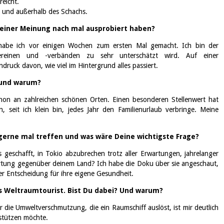
reicht.
in und außerhalb des Schachs.
 Deiner Meinung nach mal ausprobiert haben?
habe ich vor einigen Wochen zum ersten Mal gemacht. Ich bin der
reinen und -verbänden zu sehr unterschätzt wird. Auf einer
uck davon, wie viel im Hintergrund alles passiert.
l und warum?
chon an zahlreichen schönen Orten. Einen besonderen Stellenwert hat
seit ich klein bin, jedes Jahr den Familienurlaub verbringe. Meine
erne mal treffen und was wäre Deine wichtigste Frage?
 geschafft, in Tokio abzubrechen trotz aller Erwartungen, jahrelanger
rtung gegenüber deinem Land? Ich habe die Doku über sie angeschaut,
er Entscheidung für ihre eigene Gesundheit.
als Weltraumtourist. Bist Du dabei? Und warum?
 die Umweltverschmutzung, die ein Raumschiff auslöst, ist mir deutlich
rstützen möchte.