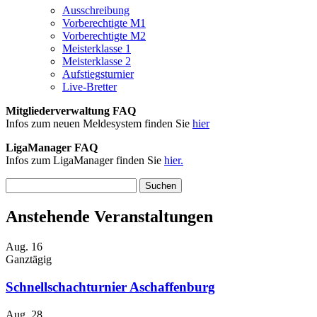
Ausschreibung
Vorberechtigte M1
Vorberechtigte M2
Meisterklasse 1
Meisterklasse 2
Aufstiegsturnier
Live-Bretter
Mitgliederverwaltung FAQ
Infos zum neuen Meldesystem finden Sie
hier
LigaManager FAQ
Infos zum LigaManager finden Sie
hier.
Suchen
nach:
Anstehende Veranstaltungen
Aug.
16
Ganztägig
Schnellschachturnier Aschaffenburg
Aug.
28