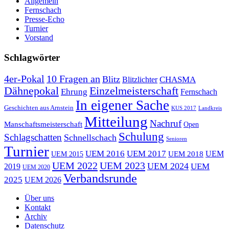
Allgemein
Fernschach
Presse-Echo
Turnier
Vorstand
Schlagwörter
10 Fragen an
4er-Pokal
Blitz
CHASMA
Blitzlichter
Dähnepokal
Einzelmeisterschaft
Ehrung
Fernschach
In eigener Sache
Geschichten aus Arnstein
KUS 2017
Landkreis
Mitteilung
Nachruf
Manschaftsmeisterschaft
Open
Schulung
Schlagschatten
Schnellschach
Senioren
Turnier
UEM 2016
UEM 2017
UEM
UEM 2015
UEM 2018
UEM 2022
UEM 2023
UEM 2024
UEM
2019
UEM 2020
Verbandsrunde
2025
UEM 2026
Über uns
Kontakt
Archiv
Datenschutz