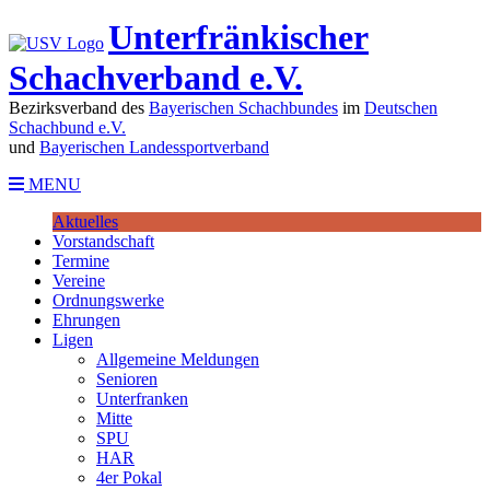
Unterfränkischer
Schachverband e.V.
Bezirksverband des
Bayerischen Schachbundes
im
Deutschen
Schachbund e.V.
und
Bayerischen Landessportverband
MENU
Aktuelles
Vorstandschaft
Termine
Vereine
Ordnungswerke
Ehrungen
Ligen
Allgemeine Meldungen
Senioren
Unterfranken
Mitte
SPU
HAR
4er Pokal