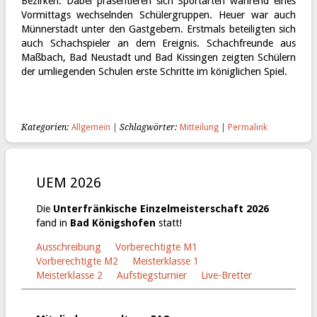
Bezirken. Dabei präsentieren sich Sportarten während eines
Vormittags wechselnden Schülergruppen. Heuer war auch
Münnerstadt unter den Gastgebern. Erstmals beteiligten sich
auch Schachspieler an dem Ereignis. Schachfreunde aus
Maßbach, Bad Neustadt und Bad Kissingen zeigten Schülern
der umliegenden Schulen erste Schritte im königlichen Spiel.
Kategorien:
Allgemein
| Schlagwörter:
Mitteilung
|
Permalink
UEM 2026
Die
Unterfränkische Einzelmeisterschaft 2026
fand in
Bad Königshofen
statt!
Ausschreibung
Vorberechtigte M1
Vorberechtigte M2
Meisterklasse 1
Meisterklasse 2
Aufstiegsturnier
Live-Bretter