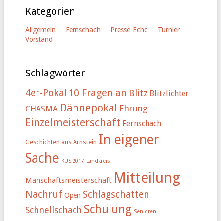
Kategorien
Allgemein
Fernschach
Presse-Echo
Turnier
Vorstand
Schlagwörter
4er-Pokal
10 Fragen an
Blitz
Blitzlichter
Dähnepokal
Ehrung
CHASMA
Einzelmeisterschaft
Fernschach
In eigener
Geschichten aus Arnstein
Sache
KUS 2017
Landkreis
Mitteilung
Manschaftsmeisterschaft
Nachruf
Schlagschatten
Open
Schulung
Schnellschach
Senioren