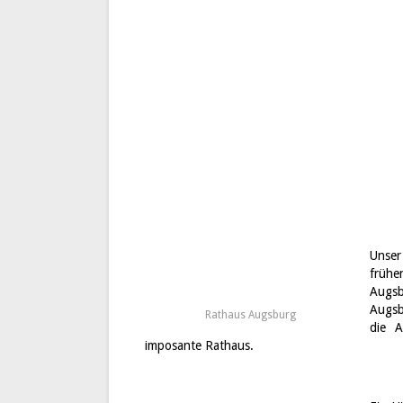
Unser
früh
Augsb
Augsb
Rathaus Augsburg
die A
imposante Rathaus.