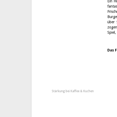
Ein H
fant
Frisc
Burge
über 
zogen
Spiel
Das F
Stärkung bei Kaffee & Kuchen