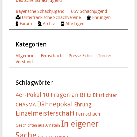
Deutsche Schachjugend
Bayerische Schachjugend
USV Schachjugend
Unterfränkische Schachvereine
Ehrungen
Forum
Archiv
Alte Ligen
Kategorien
Allgemein
Fernschach
Presse-Echo
Turnier
Vorstand
Schlagwörter
4er-Pokal
10 Fragen an
Blitz
Blitzlichter
Dähnepokal
Ehrung
CHASMA
Einzelmeisterschaft
Fernschach
In eigener
Geschichten aus Arnstein
Sache