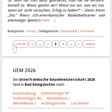
ist, dann hat man dafür gearbeitet, man hat sie verdient.
Genieß
es. Wieso spielen wir? Wieso tun wir, was wir tun,
wenn wir nicht versuchen, Erfolg zu
haben?“ – Glenn Anton
„Doc“ Rivers (US-amerikanischer Basketballtrainer und
ehemaliger
Spieler)
(mehr …)
Kategorien:
Turnier
| Schlagwörter:
Dähnepokal
|
Permalink
« Erste
«
...
2
3
4
...
»
Letzte
»
UEM 2026
Die
Unterfränkische Einzelmeisterschaft 2026
fand in
Bad Königshofen
statt!
Ausschreibung
Vorberechtigte M1
Vorberechtigte M2
Meisterklasse 1
Meisterklasse 2
Aufstiegsturnier
Live-Bretter