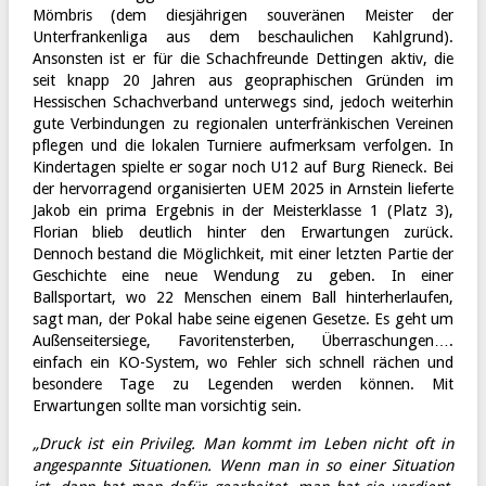
Mömbris (dem diesjährigen souveränen Meister der
Unterfrankenliga aus dem beschaulichen Kahlgrund).
Ansonsten ist er für die Schachfreunde Dettingen aktiv, die
seit knapp 20 Jahren aus geopraphischen Gründen im
Hessischen Schachverband unterwegs sind, jedoch weiterhin
gute Verbindungen zu regionalen unterfränkischen Vereinen
pflegen und die lokalen Turniere aufmerksam verfolgen. In
Kindertagen spielte er sogar noch U12 auf Burg Rieneck. Bei
der hervorragend organisierten UEM 2025 in Arnstein lieferte
Jakob ein prima Ergebnis in der Meisterklasse 1 (Platz 3),
Florian blieb deutlich hinter den Erwartungen zurück.
Dennoch bestand die Möglichkeit, mit einer letzten Partie der
Geschichte eine neue Wendung zu geben. In einer
Ballsportart, wo 22 Menschen einem Ball hinterherlaufen,
sagt man, der Pokal habe seine eigenen Gesetze. Es geht um
Außenseitersiege, Favoritensterben, Überraschungen….
einfach ein KO-System, wo Fehler sich schnell rächen und
besondere Tage zu Legenden werden können. Mit
Erwartungen sollte man vorsichtig sein.
„Druck ist ein Privileg. Man kommt im Leben nicht oft in
angespannte Situationen. Wenn
man in so einer Situation