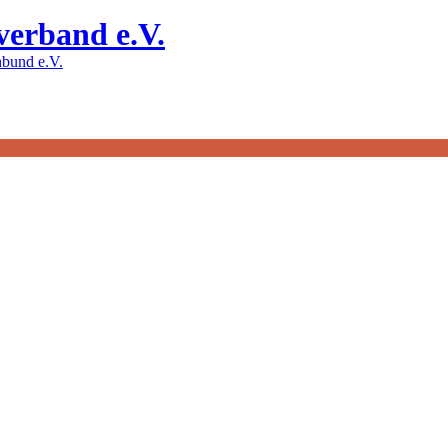
verband e.V.
bund e.V.