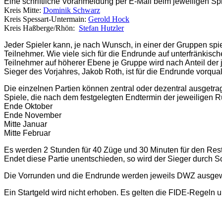
Eine schriftliche Voranmeldung per E-Mail beim jeweiligen Spi
Kreis Mitte:
Dominik Schwarz
Kreis Spessart-Untermain:
Gerold Hock
Kreis Haßberge/Rhön:
Stefan Hutzler
Jeder Spieler kann, je nach Wunsch, in einer der Gruppen sp
Teilnehmer. Wie viele sich für die Endrunde auf unterfränkisch
Teilnehmer auf höherer Ebene je Gruppe wird nach Anteil der j
Sieger des Vorjahres, Jakob Roth, ist für die Endrunde vorqualif
Die einzelnen Partien können zentral oder dezentral ausgetra
Spiele, die nach dem festgelegten Endtermin der jeweiligen 
Ende Oktober
Ende November
Mitte Januar
Mitte Februar
Es werden 2 Stunden für 40 Züge und 30 Minuten für den Rest d
Endet diese Partie unentschieden, so wird der Sieger durch Sc
Die Vorrunden und die Endrunde werden jeweils DWZ ausgewert
Ein Startgeld wird nicht erhoben. Es gelten die FIDE-Regeln 