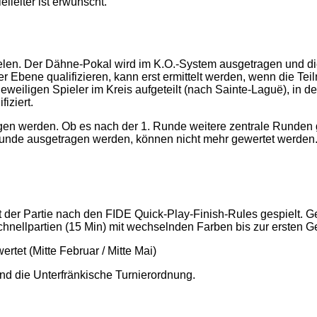
elleiter
ist erwünscht.
ielen. Der Dähne-Pokal wird im K.O.-System ausgetragen und di
er Ebene qualifizieren, kann erst ermittelt werden, wenn die Tei
eweiligen Spieler im Kreis aufgeteilt (nach Sainte-Laguë), in d
iziert.
gen werden. Ob es nach der 1. Runde weitere zentrale Runden gib
Runde ausgetragen werden, können nicht mehr gewertet werden. 
er Partie nach den FIDE Quick-Play-Finish-Rules gespielt. Gespi
hnellpartien (15 Min) mit wechselnden Farben bis zur ersten Gew
et (Mitte Februar / Mitte Mai)
und die Unterfränkische Turnierordnung.