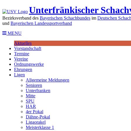
Unterfränkischer Schach
Bezirksverband des
Bayerischen Schachbundes
im
Deutschen Schach
und
Bayerischen Landessportverband
MENU
Aktuelles
Vorstandschaft
Termine
Vereine
Ordnungswerke
Ehrungen
Ligen
Allgemeine Meldungen
Senioren
Unterfranken
Mitte
SPU
HAR
4er Pokal
Dähne-Pokal
Ligaorakel
Meisterklasse 1