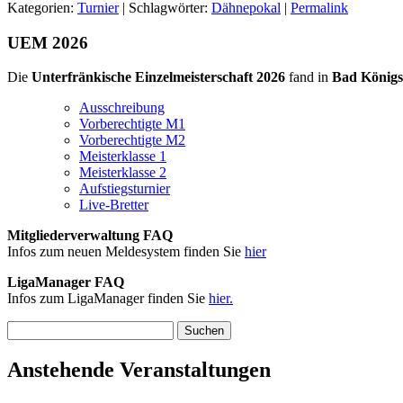
Kategorien:
Turnier
| Schlagwörter:
Dähnepokal
|
Permalink
UEM 2026
Die
Unterfränkische Einzelmeisterschaft 2026
fand in
Bad Königs
Ausschreibung
Vorberechtigte M1
Vorberechtigte M2
Meisterklasse 1
Meisterklasse 2
Aufstiegsturnier
Live-Bretter
Mitgliederverwaltung FAQ
Infos zum neuen Meldesystem finden Sie
hier
LigaManager FAQ
Infos zum LigaManager finden Sie
hier.
Suchen
nach:
Anstehende Veranstaltungen