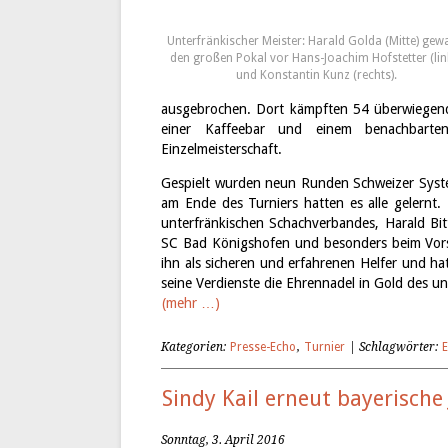
Unterfränkischer Meister: Harald Golda (Mitte) ge
den großen Pokal vor Hans-Joachim Hofstetter (lin
und Konstantin Kunz (rechts).
ausgebrochen. Dort kämpften 54 überwiegend
einer Kaffeebar und einem benachbarte
Einzelmeisterschaft.
Gespielt wurden neun Runden Schweizer Syste
am Ende des Turniers hatten es alle gelernt
unterfränkischen Schachverbandes, Harald Bit
SC Bad Königshofen und besonders beim Vorsit
ihn als sicheren und erfahrenen Helfer und ha
seine Verdienste die Ehrennadel in Gold des u
(mehr …)
Kategorien:
Presse-Echo
,
Turnier
| Schlagwörter:
E
Sindy Kail erneut bayerisch
Sonntag, 3. April 2016