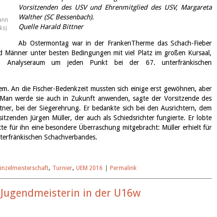
Vorsitzenden des USV und Ehrenmitglied des USV, Margareta
Walther (SC Bessenbach).
wann
Quelle Harald Bittner
ks)
Ab Ostermontag war in der FrankenTherme das Schach-Fieber
 Männer unter besten Bedingungen mit viel Platz im großen Kursaal,
n Analyseraum um jeden Punkt bei der 67. unterfränkischen
m. An die Fischer-Bedenkzeit mussten sich einige erst gewöhnen, aber
. Man werde sie auch in Zukunft anwenden, sagte der Vorsitzende des
tner, bei der Siegerehrung. Er bedankte sich bei den Ausrichtern, dem
zenden Jürgen Müller, der auch als Schiedsrichter fungierte. Er lobte
tte für ihn eine besondere Überraschung mitgebracht: Müller erhielt für
nterfränkischen Schachverbandes.
inzelmeisterschaft
,
Turnier
,
UEM 2016
|
Permalink
e Jugendmeisterin in der U16w