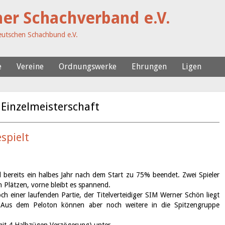
her Schachverband e.V.
utschen Schachbund e.V.
e
Vereine
Ordnungswerke
Ehrungen
Ligen
inzelmeisterschaft
spielt
d bereits ein halbes Jahr nach dem Start zu 75% beendet. Zwei Spieler
n Plätzen, vorne bleibt es spannend.
och einer laufenden Partie, der Titelverteidiger SIM Werner Schön liegt
. Aus dem Peloton können aber noch weitere in die Spitzengruppe
(mit 4 Halbzügen Verzögerung) unter