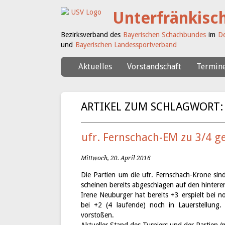
Unterfränkisc
Bezirksverband des
Bayerischen Schachbundes
im
De
und
Bayerischen Landessportverband
Aktuelles
Vorstandschaft
Termin
ARTIKEL ZUM SCHLAGWORT: E
ufr. Fernschach-EM zu 3/4 ge
Mittwoch, 20. April 2016
Die Partien um die ufr. Fernschach-Krone sin
scheinen bereits abgeschlagen auf den hintere
Irene Neuburger hat bereits +3 erspielt bei n
bei +2 (4 laufende) noch in Lauerstellung
vorstoßen.
Aktueller Stand des Turniers und der Partien 