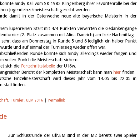
konnte Sindy Kail vom SK 1982 Klingenberg ihrer Favoritenrolle bei der
chen Jugendeinzelmeisterschaft gerecht werden
rde damit in der Osterwoche neue alte bayerische Meisterin in der
nem lupenreinen Start mit 4/4 Punkten verwirrten die Gedankengänge
emturnier (2. Platz zusammen mit Alina Damrich) am freie Nachmittag
 sehr, dass am Donnerstag in Runde 5 und 6 lediglich ein halber Punkt
t wurde und auf einmal der Turniersieg wieder offen war.
abschließenden Runde konnte sich Sindy allerdings wieder fangen und
em vollen Punkt die Meisterschaft sichern.
det sich die
Fortschrittstabelle
der U16w.
angreicher Bericht der kompletten Meisterschaft kann man
hier
finden.
utsche Einzelmeisterschaft wird dieses Jahr vom 14.05 bis 22.05 in
en stattfinden.
chaft
,
Turnier
,
UEM 2016
|
Permalink
nde
Zur Schlussrunde der ufr.EM sind in der M2 bereits zwei Spieler