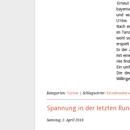
Erneut 
bayeris
und wu
U16w.
Nach ei
im Tand
wohl so
erspiel
In der 
mit ein
Hie fin
Ein umf
Die de
Willing
Kategorien:
Turnier
| Schlagwörter:
Einzelmeisters
Spannung in der letzten Ru
Samstag, 2. April 2016