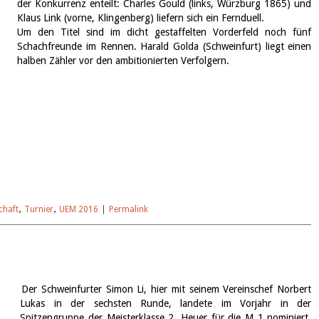
der Konkurrenz enteilt: Charles Gould (links, Würzburg 1865) und
Klaus Link (vorne, Klingenberg) liefern sich ein Fernduell.
Um den Titel sind im dicht gestaffelten Vorderfeld noch fünf
Schachfreunde im Rennen. Harald Golda (Schweinfurt) liegt einen
halben Zähler vor den ambitionierten Verfolgern.
chaft
,
Turnier
,
UEM 2016
|
Permalink
Der Schweinfurter Simon Li, hier mit seinem Vereinschef Norbert
Lukas in der sechsten Runde, landete im Vorjahr in der
Spitzengruppe der Meisterklasse 2. Heuer für die M 1 nominiert,