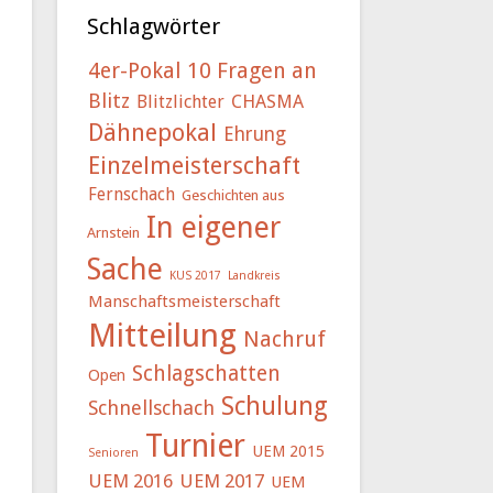
Schlagwörter
4er-Pokal
10 Fragen an
Blitz
Blitzlichter
CHASMA
Dähnepokal
Ehrung
Einzelmeisterschaft
Fernschach
Geschichten aus
In eigener
Arnstein
Sache
KUS 2017
Landkreis
Manschaftsmeisterschaft
Mitteilung
Nachruf
Schlagschatten
Open
Schulung
Schnellschach
Turnier
UEM 2015
Senioren
UEM 2016
UEM 2017
UEM