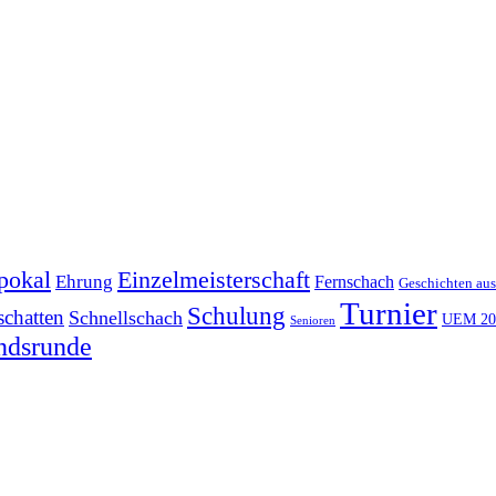
pokal
Einzelmeisterschaft
Ehrung
Fernschach
Geschichten aus
Turnier
Schulung
schatten
Schnellschach
UEM 20
Senioren
ndsrunde