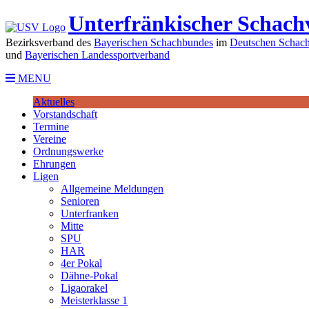
Unterfränkischer Schach
Bezirksverband des
Bayerischen Schachbundes
im
Deutschen Schach
und
Bayerischen Landessportverband
MENU
Aktuelles
Vorstandschaft
Termine
Vereine
Ordnungswerke
Ehrungen
Ligen
Allgemeine Meldungen
Senioren
Unterfranken
Mitte
SPU
HAR
4er Pokal
Dähne-Pokal
Ligaorakel
Meisterklasse 1