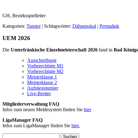
GH, Bezirksspielleiter
Kategorien:
Turnier
| Schlagwörter:
Dähnepokal
|
Permalink
UEM 2026
Die
Unterfränkische Einzelmeisterschaft 2026
fand in
Bad Königs
Ausschreibung
Vorberechtigte M1
Vorberechtigte M2
Meisterklasse 1
Meisterklasse 2
Aufstiegsturnier
Live-Bretter
Mitgliederverwaltung FAQ
Infos zum neuen Meldesystem finden Sie
hier
LigaManager FAQ
Infos zum LigaManager finden Sie
hier.
Suchen