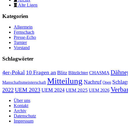
Alte Ligen
Kategorien
Allgemein
Fernschach
Presse-Echo
Turnier
Vorstand
Schlagwörter
Dähne
10 Fragen an
4er-Pokal
Blitz
CHASMA
Blitzlichter
Mitteilung
Nachruf
Schlag
Manschaftsmeisterschaft
Open
Verba
2022
UEM 2023
UEM 2024
UEM 2025
UEM 2026
Über uns
Kontakt
Archiv
Datenschutz
Impressum