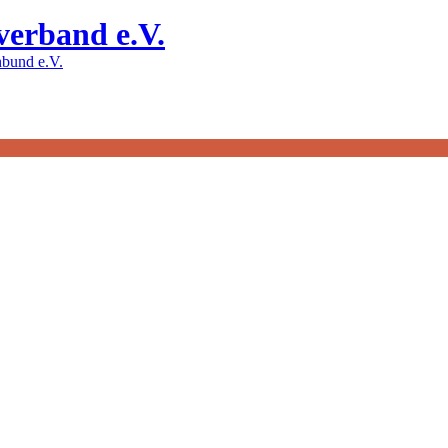
verband e.V.
bund e.V.