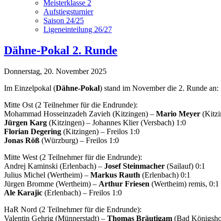
Meisterklasse 2
Aufstiegsturnier
Saison 24/25
Ligeneinteilung 26/27
Dähne-Pokal 2. Runde
Donnerstag, 20. November 2025
Im Einzelpokal (
Dähne-Pokal
) stand im November die 2. Runde an:
Mitte Ost (2 Teilnehmer für die Endrunde):
Mohammad Hosseinzadeh Zavieh (Kitzingen) –
Mario Meyer
(Kitzi
Jürgen Karg
(Kitzingen) – Johannes Klier (Versbach) 1:0
Florian Degering
(Kitzingen) – Freilos 1:0
Jonas Röß
(Würzburg) – Freilos 1:0
Mitte West (2 Teilnehmer für die Endrunde):
Andrej Kaminski (Erlenbach) –
Josef Steinmacher
(Sailauf) 0:1
Julius Michel (Wertheim) –
Markus Rauth
(Erlenbach) 0:1
Jürgen Bromme (Wertheim) –
Arthur Friesen
(Wertheim) remis, 0:1
Ale Karajic
(Erlenbach) – Freilos 1:0
HaR Nord (2 Teilnehmer für die Endrunde):
Valentin Gehrig (Münnerstadt) –
Thomas Bräutigam
(Bad Königsho