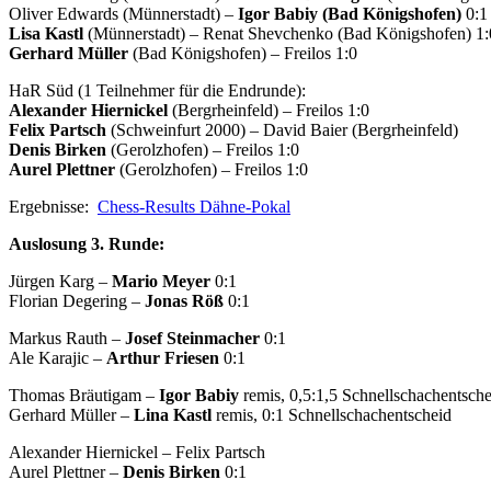
Oliver Edwards (Münnerstadt) –
Igor Babiy (Bad Königshofen)
0:1
Lisa Kastl
(Münnerstadt) – Renat Shevchenko (Bad Königshofen) 1:
Gerhard Müller
(Bad Königshofen) – Freilos 1:0
HaR Süd (1 Teilnehmer für die Endrunde):
Alexander Hiernickel
(Bergrheinfeld) – Freilos 1:0
Felix Partsch
(Schweinfurt 2000) – David Baier (Bergrheinfeld)
Denis Birken
(Gerolzhofen) – Freilos 1:0
Aurel Plettner
(Gerolzhofen) – Freilos 1:0
Ergebnisse:
Chess-Results Dähne-Pokal
Auslosung 3. Runde:
Jürgen Karg –
Mario Meyer
0:1
Florian Degering –
Jonas Röß
0:1
Markus Rauth –
Josef Steinmacher
0:1
Ale Karajic –
Arthur Friesen
0:1
Thomas Bräutigam –
Igor Babiy
remis, 0,5:1,5 Schnellschachentsche
Gerhard Müller –
Lina Kastl
remis, 0:1 Schnellschachentscheid
Alexander Hiernickel – Felix Partsch
Aurel Plettner –
Denis Birken
0:1