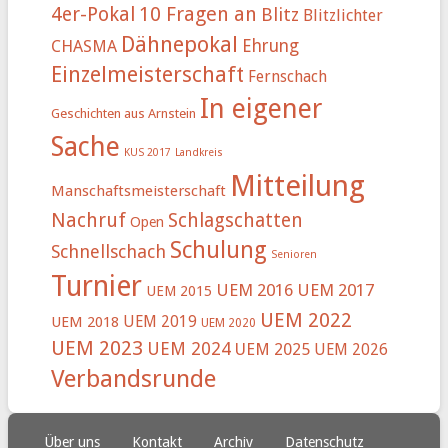
4er-Pokal
10 Fragen an
Blitz
Blitzlichter
Dähnepokal
Ehrung
CHASMA
Einzelmeisterschaft
Fernschach
In eigener
Geschichten aus Arnstein
Sache
KUS 2017
Landkreis
Mitteilung
Manschaftsmeisterschaft
Nachruf
Schlagschatten
Open
Schulung
Schnellschach
Senioren
Turnier
UEM 2016
UEM 2017
UEM 2015
UEM 2022
UEM 2019
UEM 2018
UEM 2020
UEM 2023
UEM 2024
UEM 2025
UEM 2026
Verbandsrunde
Über uns
Kontakt
Archiv
Datenschutz