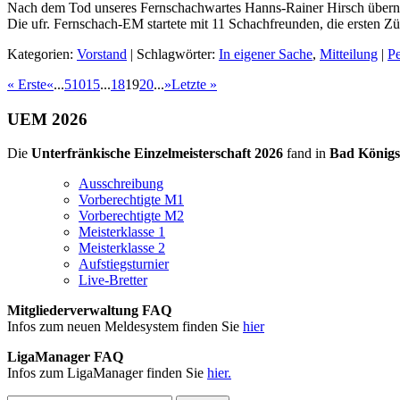
Nach dem Tod unseres Fernschachwartes Hanns-Rainer Hirsch übernim
Die ufr. Fernschach-EM startete mit 11 Schachfreunden, die ersten Z
Kategorien:
Vorstand
| Schlagwörter:
In eigener Sache
,
Mitteilung
|
P
« Erste
«
...
5
10
15
...
18
19
20
...
»
Letzte »
UEM 2026
Die
Unterfränkische Einzelmeisterschaft 2026
fand in
Bad Königs
Ausschreibung
Vorberechtigte M1
Vorberechtigte M2
Meisterklasse 1
Meisterklasse 2
Aufstiegsturnier
Live-Bretter
Mitgliederverwaltung FAQ
Infos zum neuen Meldesystem finden Sie
hier
LigaManager FAQ
Infos zum LigaManager finden Sie
hier.