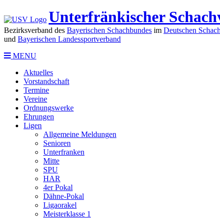
Unterfränkischer Schach
Bezirksverband des
Bayerischen Schachbundes
im
Deutschen Schach
und
Bayerischen Landessportverband
MENU
Aktuelles
Vorstandschaft
Termine
Vereine
Ordnungswerke
Ehrungen
Ligen
Allgemeine Meldungen
Senioren
Unterfranken
Mitte
SPU
HAR
4er Pokal
Dähne-Pokal
Ligaorakel
Meisterklasse 1