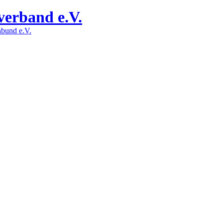
verband e.V.
bund e.V.