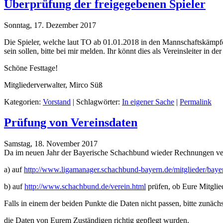
Überprüfung der freigegebenen Spieler
Sonntag, 17. Dezember 2017
Die Spieler, welche laut TO ab 01.01.2018 in den Mannschaftskämpfen sp
sein sollen, bitte bei mir melden. Ihr könnt dies als Vereinsleiter in de
Schöne Festtage!
Mitgliederverwalter,
Mirco Süß
Kategorien:
Vorstand
| Schlagwörter:
In eigener Sache
|
Permalink
Prüfung von Vereinsdaten
Samstag, 18. November 2017
Da im neuen Jahr der Bayerische Schachbund wieder Rechnungen ver
a) auf
http://www.ligamanager.
schachbund-bayern.de/
mitglieder/baye
b) auf
http://www.schachbund.de/
verein.html
prüfen, ob Eure Mitglie
Falls in einem der beiden Punkte die Daten nicht passen, bitte zunä
die Daten von Eurem Zuständigen richtig gepflegt wurden.