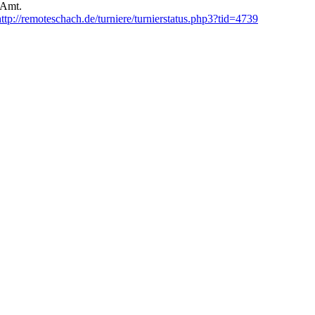
 Amt.
http://remoteschach.de/
turniere/turnierstatus.php3?
tid=4739