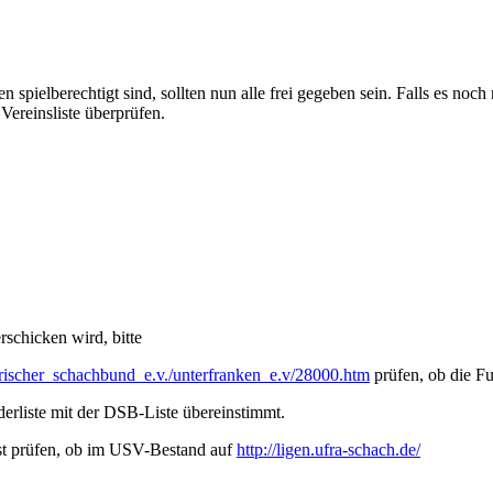
ielberechtigt sind, sollten nun alle frei gegeben sein. Falls es noch n
r Vereinsliste überprüfen.
schicken wird, bitte
rischer_
schachbund_e.v./unterfranken_
e.v/28000.htm
prüfen, ob die Fu
derliste mit der DSB-Liste übereinstimmt.
chst prüfen, ob im USV-Bestand auf
http://ligen.ufra-schach.de/