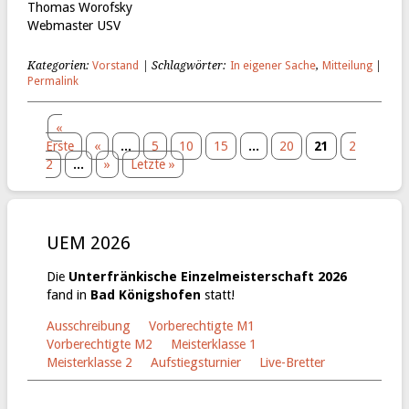
Thomas Worofsky
Webmaster USV
Kategorien:
Vorstand
| Schlagwörter:
In eigener Sache
,
Mitteilung
|
Permalink
«
Erste
«
...
5
10
15
...
20
21
2
2
...
»
Letzte »
UEM 2026
Die
Unterfränkische Einzelmeisterschaft 2026
fand in
Bad Königshofen
statt!
Ausschreibung
Vorberechtigte M1
Vorberechtigte M2
Meisterklasse 1
Meisterklasse 2
Aufstiegsturnier
Live-Bretter