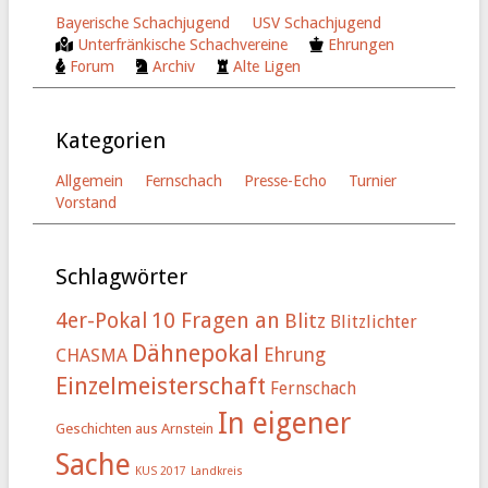
Bayerische Schachjugend
USV Schachjugend
Unterfränkische Schachvereine
Ehrungen
Forum
Archiv
Alte Ligen
Kategorien
Allgemein
Fernschach
Presse-Echo
Turnier
Vorstand
Schlagwörter
4er-Pokal
10 Fragen an
Blitz
Blitzlichter
Dähnepokal
Ehrung
CHASMA
Einzelmeisterschaft
Fernschach
In eigener
Geschichten aus Arnstein
Sache
KUS 2017
Landkreis