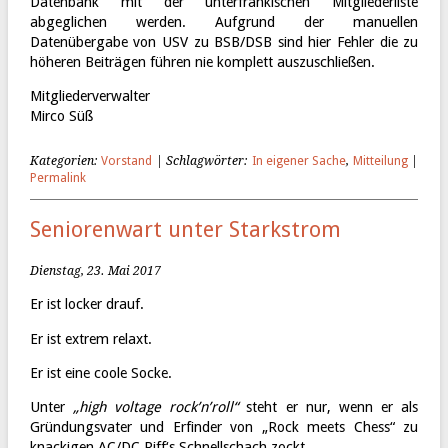
Datenbank mit der unterfränkischen Mitgliederliste
abgeglichen werden. Aufgrund der manuellen
Datenübergabe von USV zu BSB/DSB sind hier Fehler die zu
höheren Beiträgen führen nie komplett auszuschließen.
Mitglieder­verwalter
Mirco Süß
Kategorien:
Vorstand
| Schlagwörter:
In eigener Sache
,
Mitteilung
|
Permalink
Seniorenwart unter Starkstrom
Dienstag, 23. Mai 2017
Er ist locker drauf.
Er ist extrem relaxt.
Er ist eine coole Socke.
Unter
„
high voltage rock’n’roll“
steht er nur, wenn er als
Gründungsvater und Erfinder von „Rock meets Chess“ zu
knackigen AC/DC Riff‘s Schnellschach zockt.