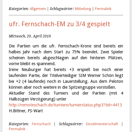
Kategorien:
Allgemein
| Schlagwörter:
Mitteilung
|
Permalink
ufr. Fernschach-EM zu 3/4 gespielt
Mittwoch, 20. April 2016
Die Partien um die ufr. Fernschach-Krone sind bereits ein
halbes Jahr nach dem Start zu 75% beendet. Zwei Spieler
scheinen bereits abgeschlagen auf den hinteren Plätzen,
vorne bleibt es spannend.
Irene Neuburger hat bereits +3 erspielt bei noch einer
laufenden Partie, der Titelverteidiger SIM Werner Schön liegt
bei +2 (4 laufende) noch in Lauerstellung. Aus dem Peloton
können aber noch weitere in die Spitzengruppe vorstoßen.
Aktueller Stand des Turniers und der Partien (mit 4
Halbzügen Verzögerung) unter
http://remoteschach.de/
turniere/turnierstatus.php3?
tid=4413
H.Bittner, FS-Wart
Kategorien:
Fernschach
| Schlagwörter:
Einzelmeisterschaft
|
Permalink