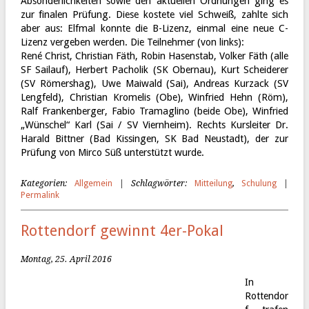
Absonderlichkeiten sowie den aktuellen Ordnungen ging es
zur finalen Prüfung. Diese kostete viel Schweiß, zahlte sich
aber aus: Elfmal konnte die B-Lizenz, einmal eine neue C-
Lizenz vergeben werden. Die Teilnehmer (von links):
René Christ, Christian Fäth, Robin Hasenstab, Volker Fäth (alle
SF Sailauf), Herbert Pacholik (SK Obernau), Kurt Scheiderer
(SV Römershag), Uwe Maiwald (Sai), Andreas Kurzack (SV
Lengfeld), Christian Kromelis (Obe), Winfried Hehn (Röm),
Ralf Frankenberger, Fabio Tramaglino (beide Obe), Winfried
„Wünschel“ Karl (Sai / SV Viernheim). Rechts Kursleiter Dr.
Harald Bittner (Bad Kissingen, SK Bad Neustadt), der zur
Prüfung von Mirco Süß unterstützt wurde.
Kategorien:
Allgemein
| Schlagwörter:
Mitteilung
,
Schulung
|
Permalink
Rottendorf gewinnt 4er-Pokal
Montag, 25. April 2016
In
Rottendor