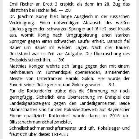
Emil Fischer an Brett 3 erspielt, als dann im 28. Zug das
Blättchen bei Fischer fiel. — 2:0
Dr. Joachim König hielt lange Ausgleich in der russischen
Verteidigung. Einen notwendigen Abtausch des weißen
Läufers gegen den schwarzen Springer auf f6 ließ Josef Krauß
aus, womit König nach Umgruppierung einen starken
Springer gegen einen schwachen Läufer erhielt. Danach fiel
Bauer um Bauer im weißen Lager. Nach drei Bauern
Rückstand war es Zeit zur Aufgabe. Die Überraschung des
Endspiels schlechthin. — 3:0
Matthias Königer wehrte sich lange gegen den mit einem
Mehrbauern im Turmendspiel operierenden, amtierenden
Meister von Unterfranken Harald Golda. Hier wurde der
Favorit seiner Rolle gerecht und Golda gewann. — 3:1.
Für die Rottendorfer trübte dies die Stimmung nur noch
geringfügig. Sicherlich eine Überraschung im Endspiel des
Landesligaabsteigers gegen den Landesligameister. Beide
Mannschaften sind für den Pokalwettbewerb auf Bayerischer
Ebene qualifiziert! Rottendorf wurde damit in 2016 ufr.
Blitzschachmannschaftsmeister,
Schnellschachmannschaftsmeister und ufr. Pokalsieger und
freut sich über dieses TRIPLE !