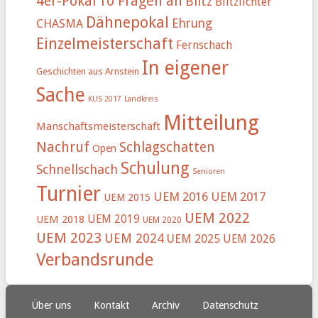
4er-Pokal
10 Fragen an
Blitz
Blitzlichter
Dähnepokal
Ehrung
CHASMA
Einzelmeisterschaft
Fernschach
In eigener
Geschichten aus Arnstein
Sache
KUS 2017
Landkreis
Mitteilung
Manschaftsmeisterschaft
Nachruf
Schlagschatten
Open
Schulung
Schnellschach
Senioren
Turnier
UEM 2016
UEM 2017
UEM 2015
UEM 2022
UEM 2019
UEM 2018
UEM 2020
UEM 2023
UEM 2024
UEM 2025
UEM 2026
Verbandsrunde
Über uns
Kontakt
Archiv
Datenschutz