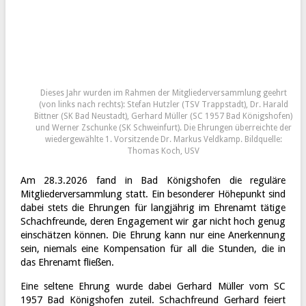
Dieses Jahr wurden im Rahmen der Mitgliederversammlung geehrt
(von links nach rechts): Stefan Hutzler (TSV Trappstadt), Dr. Harald
Bittner (SK Bad Neustadt), Gerhard Müller (SC 1957 Bad Königshofen)
und Werner Zschunke (SK Schweinfurt). Die Ehrungen überreichte der
wiedergewählte 1. Vorsitzende Dr. Markus Veldkamp. Bildquelle:
Thomas Koch, USV
Am 28.3.2026 fand in Bad Königshofen die reguläre
Mitgliederversammlung statt. Ein besonderer Höhepunkt sind
dabei stets die Ehrungen für langjährig im Ehrenamt tätige
Schachfreunde, deren Engagement wir gar nicht hoch genug
einschätzen können. Die Ehrung kann nur eine Anerkennung
sein, niemals eine Kompensation für all die Stunden, die in
das Ehrenamt fließen.
Eine seltene Ehrung wurde dabei Gerhard Müller vom SC
1957 Bad Königshofen zuteil. Schachfreund Gerhard feiert