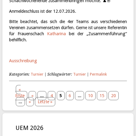
Schachwochenende zusammenbringen möchte. ♟️🌸
Anmeldeschluss ist der 12.07.2026.
Bitte beachtet, das sich die 4er Teams aus verschiedenen
Vereinen zusammensetzen dürfen. Gerne ist unsere Referentin
für Frauenschach
Katharina
bei der „Zusammenführung“
behilflich.
Ausschreibung
Kategorien:
Turnier
| Schlagwörter:
Turnier
|
Permalink
«
Erste
«
...
4
5
6
...
10
15
20
...
»
Letzte »
UEM 2026