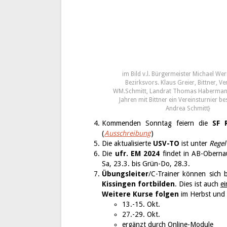
im Bild v.l. Bürgermeister Michael Wer
Bezirksvors. Klaus Greier, Bittner, Ve
WM.Schmitt, Landrat Thomas Habermann
Jahren mit Bittner ein Vereinsturnier bes
Andrea Schmitt}
Kommenden Sonntag feiern die
SF
(
Ausschreibung
)
Die aktualisierte
USV-TO
ist unter
Rege
Die
ufr. EM 2024
findet in AB-Oberna
Sa, 23.3. bis Grün-Do, 28.3.
Übungsleiter
/C-Trainer können sich 
Kissingen fortbilden
. Dies ist auch
ei
Weitere Kurse folgen
im Herbst und 
13.-15. Okt.
27.-29. Okt.
ergänzt durch Online-Module