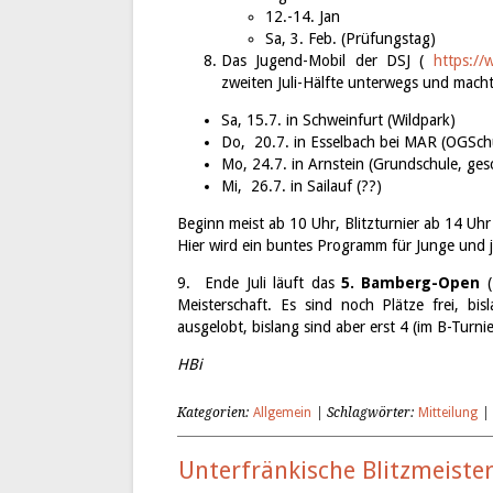
12.-14. Jan
Sa, 3. Feb. (Prüfungstag)
Das Jugend-Mobil der DSJ (
https://
zweiten Juli-Hälfte unterwegs und mach
Sa, 15.7. in Schweinfurt (Wildpark)
Do, 20.7. in Esselbach bei MAR (OGSch
Mo, 24.7. in Arnstein (Grundschule, ges
Mi, 26.7. in Sailauf (??)
Beginn meist ab 10 Uhr, Blitzturnier ab 14 Uh
Hier wird ein buntes Programm für Junge und 
9. Ende Juli läuft das
5. Bamberg-Open
(
Meisterschaft. Es sind noch Plätze frei, b
ausgelobt, bislang sind aber erst 4 (im B-Turnie
HBi
Kategorien:
Allgemein
| Schlagwörter:
Mitteilung
Unterfränkische Blitzmeiste