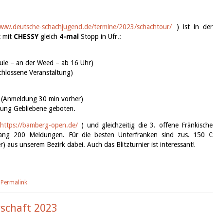
www.deutsche-
schachjugend.de/termine/2023/
schachtour/
) ist in der
t mit
CHESSY
gleich
4-mal
Stopp in Ufr.:
ule – an der Weed – ab 16 Uhr)
chlossene Veranstaltung)
r (Anmeldung 30 min vorher)
jung Gebliebene geboten.
https://bamberg-open.de/
) und gleichzeitig die 3. offene Fränkische
islang 200 Meldungen. Für die besten Unterfranken sind zus. 150 €
r) aus unserem Bezirk dabei. Auch das Blitzturnier ist interessant!
|
Permalink
rschaft 2023