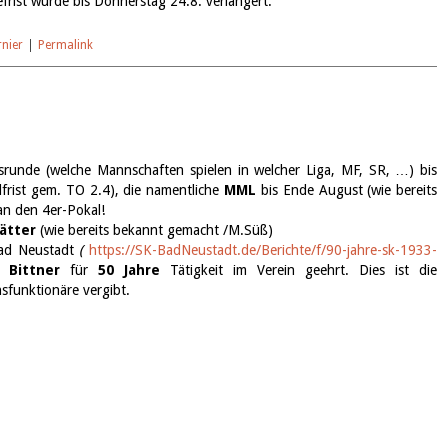
efrist wurde bis Donnerstag 24.8. verlängert.
nier
|
Permalink
runde (welche Mannschaften spielen in welcher Liga, MF, SR, …) bis
lfrist gem. TO 2.4), die namentliche
MML
bis Ende August (wie bereits
n den 4er-Pokal!
ätter
(wie bereits bekannt gemacht /M.Süß)
Bad Neustadt
(
https://SK-BadNeustadt.de/
Berichte/f/90-jahre-sk-1933-
ld
Bittner
für
50 Jahre
Tätigkeit im Verein geehrt. Dies ist die
nsfunktionäre vergibt.