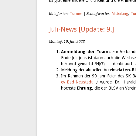
Es gibt eine andere Örtlichkeit und die Anmeld
Kategorien:
Turnier
| Schlagwörter:
Mitteilung
,
Tur
Juli-News [Update: 9.]
Montag, 10. Juli 2023
Anmeldung der Teams
zur Verbands
Ende Juli (das ist dann auch die Wechse
bekannt gemacht /HJG). — denkt auch a
Meldung der aktuellen Vereins
daten-Bl
Im Rahmen der 90-Jahr-Feier des SK 
ev-Bad-Neustadt
)
wurde Dr. Hara
höchste
Ehrung
, die der BLSV an Verei