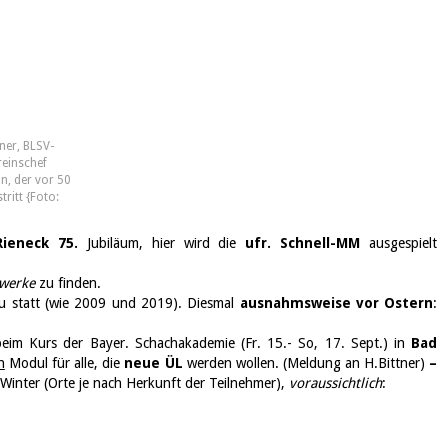
ner, BLSV-
reinschef
, der vor 50
tritt {Foto:
Rieneck 75.
Jubiläum, hier wird die
ufr. Schnell-MM
ausgespielt
lwerke
zu finden.
u statt (wie 2009 und 2019). Diesmal
ausnahmsweise
vor Ostern
:
beim Kurs der Bayer. Schachakademie (Fr. 15.- So, 17. Sept.) in
Bad
n
Modul für alle, die
neue ÜL
werden wollen. (Meldung an H.Bittner)
–
Winter (Orte je nach Herkunft der Teilnehmer),
voraussichtlich
: