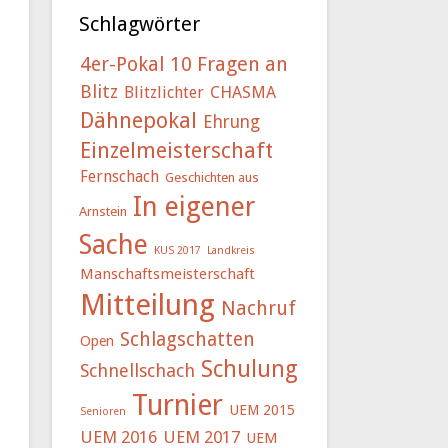
Schlagwörter
4er-Pokal
10 Fragen an
Blitz
Blitzlichter
CHASMA
Dähnepokal
Ehrung
Einzelmeisterschaft
Fernschach
Geschichten aus
In eigener
Arnstein
Sache
KUS 2017
Landkreis
Manschaftsmeisterschaft
Mitteilung
Nachruf
Schlagschatten
Open
Schulung
Schnellschach
Turnier
UEM 2015
Senioren
UEM 2016
UEM 2017
UEM