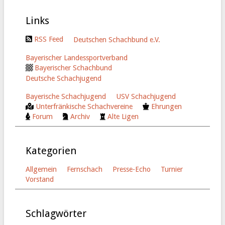
e
Links
i
s
RSS Feed
Deutschen Schachbund e.V.
Bayerischer Landessportverband
Bayerischer Schachbund
Deutsche Schachjugend
Bayerische Schachjugend
USV Schachjugend
Unterfränkische Schachvereine
Ehrungen
Forum
Archiv
Alte Ligen
Kategorien
Allgemein
Fernschach
Presse-Echo
Turnier
Vorstand
Schlagwörter