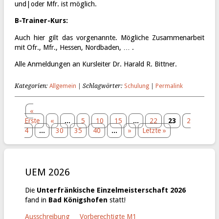
und|oder Mfr. ist möglich.
B-Trainer-Kurs:
Auch hier gilt das vorgenannte. Mögliche Zusammenarbeit
mit Ofr., Mfr., Hessen, Nordbaden, … .
Alle Anmeldungen an Kursleiter
Dr. Harald R. Bittner
.
Kategorien:
Allgemein
| Schlagwörter:
Schulung
|
Permalink
«
Erste
«
...
5
10
15
...
22
23
2
4
...
30
35
40
...
»
Letzte »
UEM 2026
Die
Unterfränkische Einzelmeisterschaft 2026
fand in
Bad Königshofen
statt!
Ausschreibung
Vorberechtigte M1