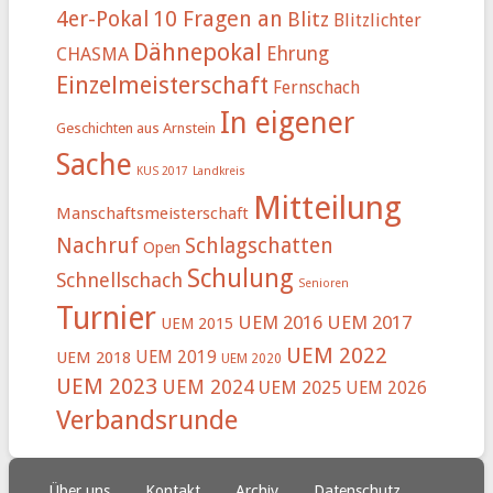
4er-Pokal
10 Fragen an
Blitz
Blitzlichter
Dähnepokal
Ehrung
CHASMA
Einzelmeisterschaft
Fernschach
In eigener
Geschichten aus Arnstein
Sache
KUS 2017
Landkreis
Mitteilung
Manschaftsmeisterschaft
Nachruf
Schlagschatten
Open
Schulung
Schnellschach
Senioren
Turnier
UEM 2016
UEM 2017
UEM 2015
UEM 2022
UEM 2019
UEM 2018
UEM 2020
UEM 2023
UEM 2024
UEM 2025
UEM 2026
Verbandsrunde
Über uns
Kontakt
Archiv
Datenschutz