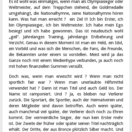
Es ist wohl was einmaliges, wenn man als Olympiasieger oder
Weltmeister, auf dem Treppchen stehend, die Goldmedaille
umgehängt, die Nationalhymne, seine Nationalhymne hören
kann. Was hat man erreicht ? ein Ziel !!! Ich bin Erster, ich
bin Olympiasieger, ich bin Weltmeister. Ich habe mein Ego
besiegt und ich habe gewonnen. Das ist neudeutsch wohl
„geil“. Jahrelanges Training, jahrelange Entbehrung und
Verzicht. Genau in diesem Moment ist man ein Held, ein Idol,
ein Vorbild und was sich die Menschen, die Fans, die Freunde,
die Bekannten unter einem so vorstellen. Meist wird ja das
Ganze noch mit einem Medienhype verbunden, ja auch noch
mit hohen finanziellen Summen versüßt.
Doch was, wenn man erwischt wird ? Wenn man nicht
sportlich fair war ? Wenn man unerlaubte Hilfsmittel
verwendet hat ? Dann ist man Titel und auch Geld los. Der
Name ist ramponiert. Und ? Ja, es bleiben nur Verlierer
zurück. Die Sportart, die Sportler, auch der Heimatverein und
deren Mitglieder sind davon betroffen. Auch wenn später,
auch manchmal viel später, der Verlierer doch noch zu Ehren
kommt. Der vermeintliche Sieger, der nun kein Erster mehr
ist. Der Zweite der früher oder später seinen Titel nachträglich
erhält. Der Dritte, der aus Bronze plötzlich Silber macht. Und