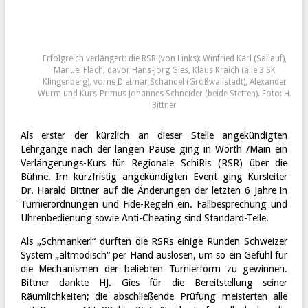
Erfolgreich verlängert: die RSR (von Links): Winfried Karl (Sailauf),
Manuel Flach, davor Hans-Jörg Gies, Klaus Kraich (alle 3 SK
Klingenberg), vorne Dietmar Schandel (Großwallstadt), Alexander
Wurm und Kurs-Primus Johannes Schneider (beide Stetten). Foto: H.
Bittner
Als erster der kürzlich an dieser Stelle angekündigten
Lehrgänge nach der langen Pause ging in Wörth /Main ein
Verlängerungs-Kurs für Regionale SchiRis (RSR) über die
Bühne. Im kurzfristig angekündigten Event ging Kursleiter
Dr. Harald Bittner auf die Änderungen der letzten 6 Jahre in
Turnierordnungen und Fide-Regeln ein. Fallbesprechung und
Uhrenbedienung sowie Anti-Cheating sind Standard-Teile.
Als „Schmankerl“ durften die RSRs einige Runden Schweizer
System „altmodisch“ per Hand auslosen, um so ein Gefühl für
die Mechanismen der beliebten Turnierform zu gewinnen.
Bittner dankte HJ. Gies für die Bereitstellung seiner
Räumlichkeiten; die abschließende Prüfung meisterten alle